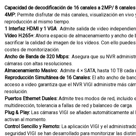
Capacidad de decodificación
de 16 canales a 2MP/ 8 canales
4MP:
Permite disfrutar de más canales, visualización en vivo 
reproducción al mismo tiempo.
1 Interfaz HDMI y 1 VGA
: Admite salida de video independien
Vídeo H.265+:
Ahorra espacio de almacenamiento y ancho de 
sacrificar la calidad de imagen de los vídeos. Con ello puedes
costes de monitorización.
Ancho de Banda de 320 Mbps:
Asegura que su NVR administ
cámaras con altas resoluciones.
Almacenamiento Masivo:
Admite 4 × SATA, hasta 10 TB cada 
Reproducción Simultánea de 16 Canales:
El alto ancho de band
acceso a video garantiza que el NVR VIGI administre más cám
resolución.
Puertos Ethernet Duales:
Admite tres modos de red, incluido 
multidirección, tolerancia a fallas de red y balanceo de carga.
Plug & Play:
Las cámaras VIGI se añaden automáticamente al
activan al momento.
Control Sencillo y Remoto:
La aplicación VIGI y el administrad
seguridad VIGI se han desarrollado para monitorizar las disti