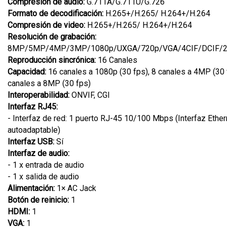
Compresión de audio:
G.711A/G.711U/G.726
Formato de decodificación:
H.265+/H.265/ H.264+/H.264
Compresión de video:
H.265+/H.265/ H.264+/H.264
Resolución de grabación:
8MP/5MP/4MP/3MP/1080p/UXGA/720p/VGA/4CIF/DCIF/2C
Reproducción sincrónica:
16 Canales
Capacidad:
16 canales a 1080p (30 fps), 8 canales a 4MP (30 
canales a 8MP (30 fps)
Interoperabilidad:
ONVIF, CGI
Interfaz RJ45:
- Interfaz de red: 1 puerto RJ-45 10/100 Mbps (Interfaz Ether
autoadaptable)
Interfaz USB:
Sí
Interfaz de audio:
- 1 x entrada de audio
- 1 x salida de audio
Alimentación:
1× AC Jack
Botón de reinicio:
1
HDMI:
1
VGA:
1