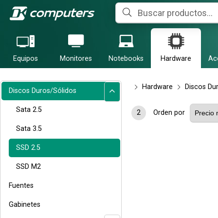
Equipos
Monitores
Notebooks
Hardware
Ac
Hardware
Discos Du
Discos Duros/Sólidos
Sata 2.5
2
Orden por
Sata 3.5
SSD 2.5
SSD M2
Fuentes
Gabinetes