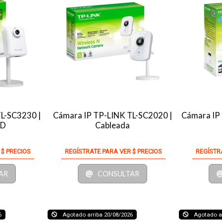
L-SC3230 |
Cámara IP TP-LINK TL-SC2020 |
Cámara IP 
HD
Cableada
 $ PRECIOS
REGÍSTRATE PARA VER $ PRECIOS
REGÍSTR
AR
CONSULTAR
6
Agotado arriba 20/08/2026
Agotado ar