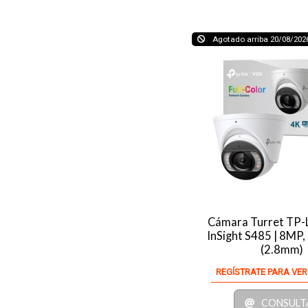
Agotado arriba 20/08/202
Cámara Turret TP-
InSight S485 | 8MP, 
(2.8mm)
REGÍSTRATE PARA VER
CONSULT