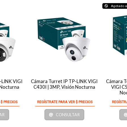
Agotado ar
-LINK VIGI
Cámara Turret IP TP-LINK VIGI
Cámara Tu
 Nocturna
C430I | 3MP, Visión Nocturna
VIGI C5
Noc
 $ PRECIOS
REGÍSTRATE PARA VER $ PRECIOS
REGÍSTR
AR
CONSULTAR