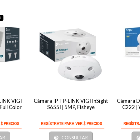
6
LINK VIGI
Cámara IP TP-LINK VIGI InSight
Cámara D
Full Color
S655I | 5MP, Fisheye
C222 | 
 $ PRECIOS
REGÍSTRATE PARA VER $ PRECIOS
REGÍSTR
AR
CONSULTAR