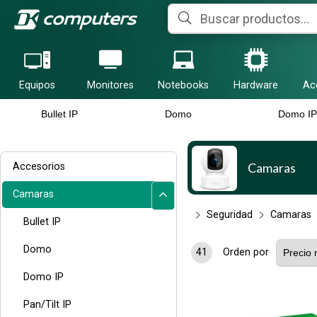
Equipos
Monitores
Notebooks
Hardware
Ac
Bullet IP
Domo
Domo IP
Camaras
Accesorios
Camaras
Seguridad
Camaras
Bullet IP
Domo
41
Orden por
Domo IP
Pan/Tilt IP