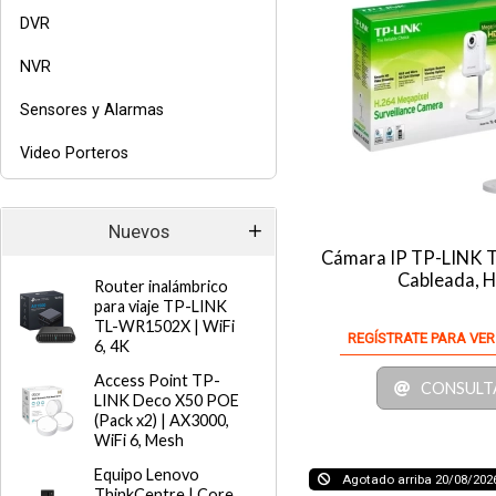
DVR
NVR
Sensores y Alarmas
Video Porteros
Nuevos
Cámara IP TP-LINK T
Cableada, 
Router inalámbrico
para viaje TP-LINK
TL-WR1502X | WiFi
REGÍSTRATE PARA VER
6, 4K
Access Point TP-
CONSULT
LINK Deco X50 POE
(Pack x2) | AX3000,
WiFi 6, Mesh
Equipo Lenovo
Agotado arriba 20/08/202
ThinkCentre | Core