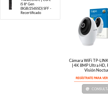
i5 8ª Gen
(8GB/256SSD) SFF -
Recertificado
Cámara WiFi TP-LIN
| 4K 8MP Ultra HD, 
Visión Noctu
REGÍSTRATE PARA VER
CONSULT