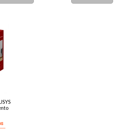
CUSYS
ento
OS