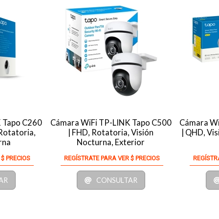
K Tapo C260
Cámara WiFi TP-LINK Tapo C500
Cámara Wi
Rotatoria,
| FHD, Rotatoria, Visión
| QHD, Vis
rna
Nocturna, Exterior
 $ PRECIOS
REGÍSTRATE PARA VER $ PRECIOS
REGÍSTR
AR
CONSULTAR