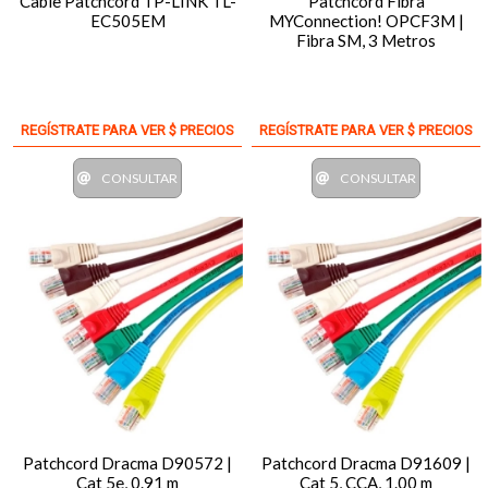
Cable Patchcord TP-LINK TL-
Patchcord Fibra
EC505EM
MYConnection! OPCF3M |
Fibra SM, 3 Metros
REGÍSTRATE PARA VER $ PRECIOS
REGÍSTRATE PARA VER $ PRECIOS
CONSULTAR
CONSULTAR
Patchcord Dracma D90572 |
Patchcord Dracma D91609 |
Cat 5e, 0.91 m
Cat 5, CCA, 1.00 m