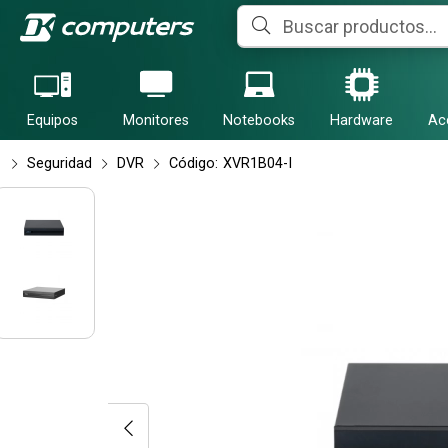
Compartir po
Equipos
Monitores
Notebooks
Hardware
Ac
Seguridad
DVR
Código:
XVR1B04-I