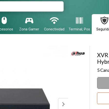
r email
cesorios
Zona Gamer
Conectividad
Terminal, Pos
Segurid
XVR 
Hybr
Enviar
5 Can