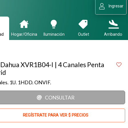
Ingresar
ad
Hogar/Oficina
Iluminación
Outlet
Arribando
Dahua XVR1B04-I | 4 Canales Penta
id
ales. 1U. 1HDD. ONVIF.
CONSULTAR
REGÍSTRATE PARA VER $ PRECIOS