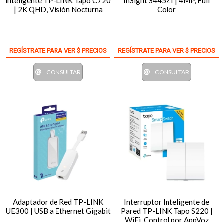
inteligente TP-LINK Tapo C720
InSight S445ZI | 4MP, Full
| 2K QHD, Visión Nocturna
Color
REGÍSTRATE PARA VER $ PRECIOS
REGÍSTRATE PARA VER $ PRECIOS
CONSULTAR
CONSULTAR
Adaptador de Red TP-LINK
Interruptor Inteligente de
UE300 | USB a Ethernet Gigabit
Pared TP-LINK Tapo S220 |
WiFi, Control por AppVoz