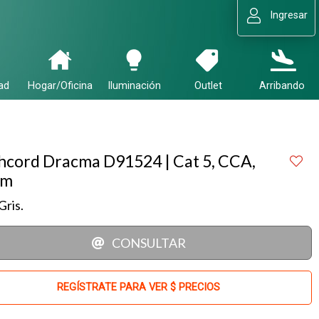
Ingresar
ad
Hogar/Oficina
Iluminación
Outlet
Arribando
hcord Dracma D91524 | Cat 5, CCA,
 m
Gris.
CONSULTAR
REGÍSTRATE PARA VER $ PRECIOS