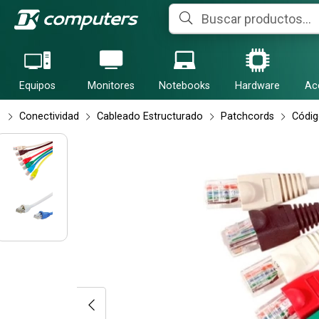
Compartir po
Equipos
Monitores
Notebooks
Hardware
Ac
Conectividad
Cableado Estructurado
Patchcords
Códig