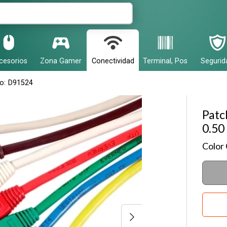
r email
cesorios
Zona Gamer
Conectividad
Terminal, Pos
Segurid
o:
D91524
Patc
0.50
Enviar
Color 