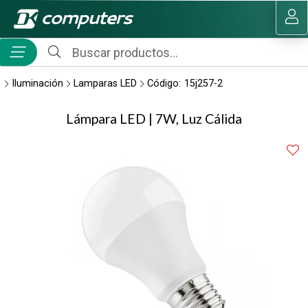
Compartir por email
MI COMPRA
Iluminación
Lamparas LED
Código:
15j257-2
Lámpara LED | 7W, Luz Cálida
Enviar