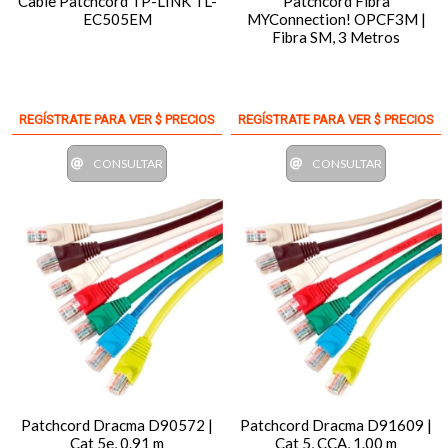
Cable Patchcord TP-LINK TL-
Patchcord Fibra
EC505EM
MYConnection! OPCF3M |
Fibra SM, 3 Metros
REGÍSTRATE PARA VER $ PRECIOS
REGÍSTRATE PARA VER $ PRECIOS
CONSULTAR
CONSULTAR
Patchcord Dracma D90572 |
Patchcord Dracma D91609 |
Cat 5e, 0.91 m
Cat 5, CCA, 1.00 m