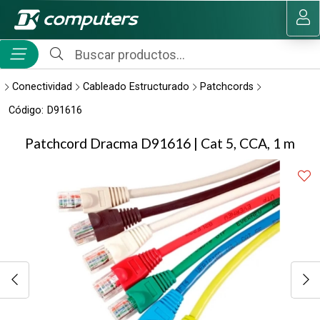
Compartir por email
MI COMPRA
Conectividad
Cableado Estructurado
Patchcords
Código:
D91616
Patchcord Dracma D91616 | Cat 5, CCA, 1 m
Enviar