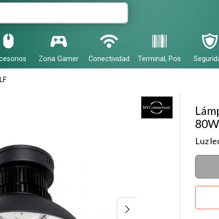
r email
cesorios
Zona Gamer
Conectividad
Terminal, Pos
Segurid
LF
Lámp
80W,
Enviar
Luz le