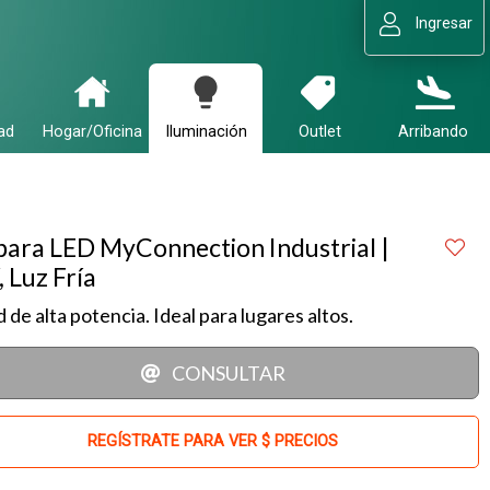
Ingresar
ad
Hogar/Oficina
Iluminación
Outlet
Arribando
ara LED MyConnection Industrial |
 Luz Fría
d de alta potencia. Ideal para lugares altos.
CONSULTAR
REGÍSTRATE PARA VER $ PRECIOS