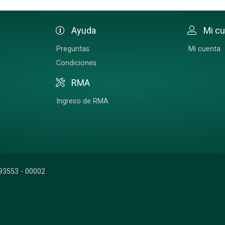
Ayuda
Mi c
Preguntas
Mi cuenta
Condiciones
RMA
Ingreso de RMA
93553 - 00002