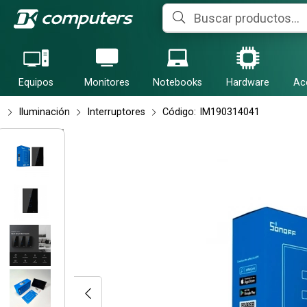
Compartir po
Equipos
Monitores
Notebooks
Hardware
Ac
Iluminación
Interruptores
Código:
IM190314041