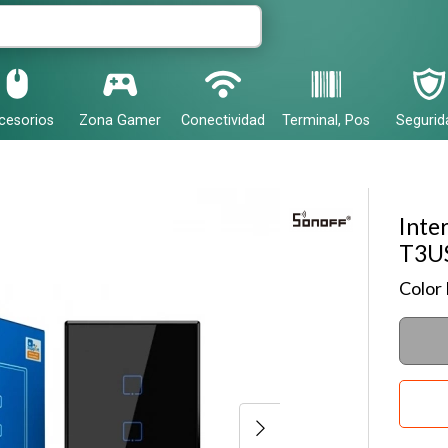
r email
cesorios
Zona Gamer
Conectividad
Terminal, Pos
Segurid
Inte
T3US
Enviar
Color 