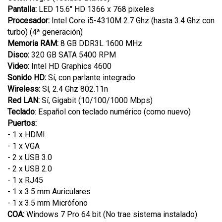
Pantalla:
LED 15.6" HD 1366 x 768 pixeles
Procesador:
Intel Core i5-4310M 2.7 Ghz (hasta 3.4 Ghz con
turbo) (4ª generación)
Memoria RAM:
8 GB DDR3L 1600 MHz
Disco:
320 GB SATA 5400 RPM
Video:
Intel HD Graphics 4600
Sonido HD:
Sí, con parlante integrado
Wireless:
Sí, 2.4 Ghz 802.11n
Red LAN:
Sí, Gigabit (10/100/1000 Mbps)
Teclado
: Español con teclado numérico (como nuevo)
Puertos:
- 1 x HDMI
- 1 x VGA
- 2 x USB 3.0
- 2 x USB 2.0
- 1 x RJ45
- 1 x 3.5 mm Auriculares
- 1 x 3.5 mm Micrófono
COA:
Windows 7 Pro 64 bit (No trae sistema instalado)