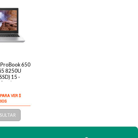
 ProBook 650
 i5 8250U
SD) 15 -
ificado
 PARA VER $
CIOS
SULTAR