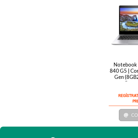
Notebook 
840 G5 | Cor
Gen (8GB2
Recer
REGÍSTRAT
PR
CO