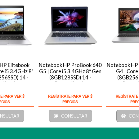
HP Elitebook
Notebook HP ProBook 640
Notebook HP
e i5 3.4GHz 8ª
G5 | Core i5 3.4GHz 8ª Gen
G4 | Core
56SSD) 14 -
(8GB128SSD) 14 -
(8GB256S
tificado
Recertificado
Recert
E PARA VER $
REGÍSTRATE PARA VER $
REGÍSTRATE
ECIOS
PRECIOS
PRE
NSULTAR
CONSULTAR
CON