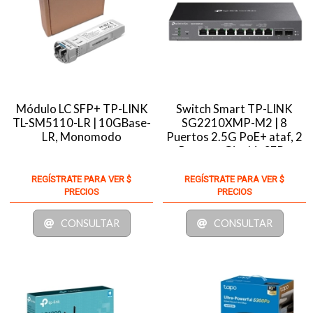
Módulo LC SFP+ TP-LINK
Switch Smart TP-LINK
TL-SM5110-LR | 10GBase-
SG2210XMP-M2 | 8
LR, Monomodo
Puertos 2.5G PoE+ ataf, 2
Ranuras Gigabit SFP+
REGÍSTRATE PARA VER $
REGÍSTRATE PARA VER $
PRECIOS
PRECIOS
CONSULTAR
CONSULTAR