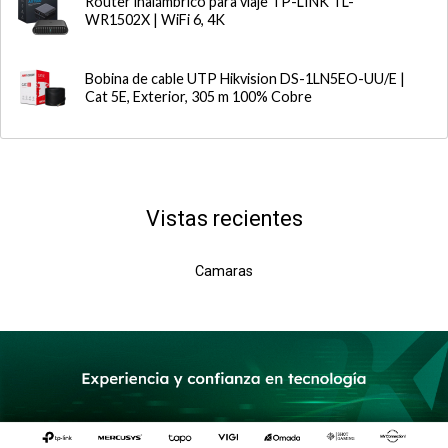
Router inalámbrico para viaje TP-LINK TL-
WR1502X | WiFi 6, 4K
Bobina de cable UTP Hikvision DS-1LN5EO-UU/E |
Cat 5E, Exterior, 305 m 100% Cobre
Vistas recientes
Camaras