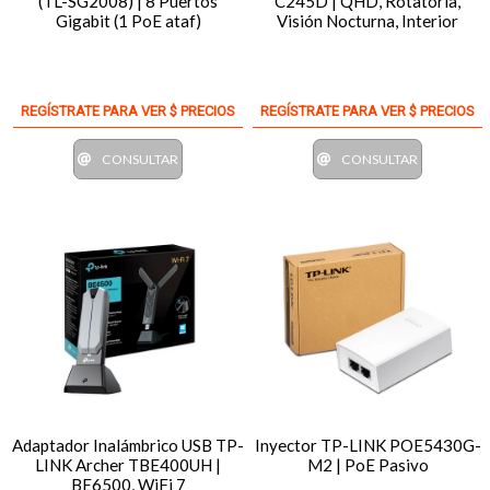
(TL-SG2008) | 8 Puertos
C245D | QHD, Rotatoria,
Gigabit (1 PoE ataf)
Visión Nocturna, Interior
REGÍSTRATE PARA VER $ PRECIOS
REGÍSTRATE PARA VER $ PRECIOS
CONSULTAR
CONSULTAR
Adaptador Inalámbrico USB TP-
Inyector TP-LINK POE5430G-
LINK Archer TBE400UH |
M2 | PoE Pasivo
BE6500, WiFi 7