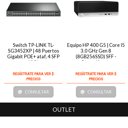
|
Switch TP-LINK TL-
Equipo HP 400 G5 | Core I5
SG3452XP | 48 Puertos
3.0 GHz Gen 8
Gigabit POE+ ataf, 4 SFP
(8GB256SSD) SFF -
10Gb
Recertificado
REGÍSTRATE PARA VER $
REGÍSTRATE PARA VER $
PRECIOS
PRECIOS
CONSULTAR
CONSULTAR
OUTLET