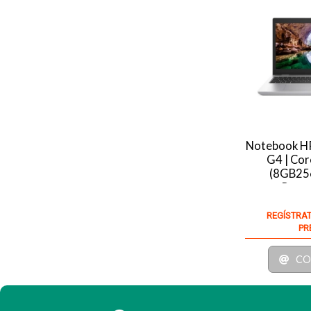
Notebook H
G4 | Cor
(8GB256
Recer
REGÍSTRAT
PR
CO