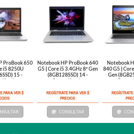
P ProBook 650
Notebook HP ProBook 640
Notebook H
e i5 8250U
G5 | Core i5 3.4GHz 8ª Gen
840 G5 | Core
SSD) 15 -
(8GB128SSD) 14 -
Gen (8GB25
tificado
Recertificado
Recert
E PARA VER $
REGÍSTRATE PARA VER $
REGÍSTRATE
ECIOS
PRECIOS
PRE
NSULTAR
CONSULTAR
CON