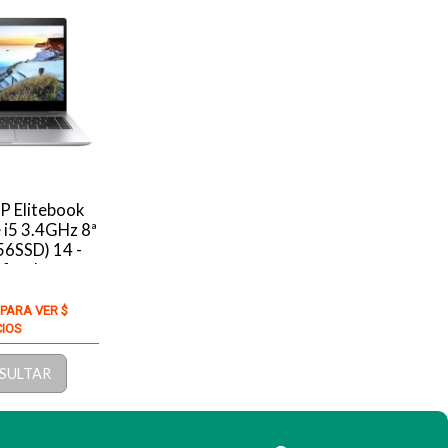
P Elitebook
 i5 3.4GHz 8ª
6SSD) 14 -
ificado
 PARA VER $
CIOS
SULTAR