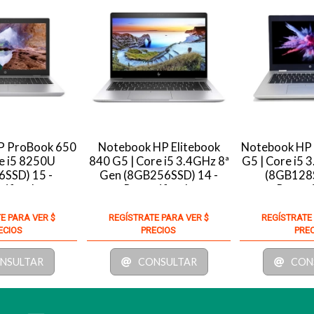
P ProBook 650
Notebook HP Elitebook
Notebook HP
e i5 8250U
840 G5 | Core i5 3.4GHz 8ª
G5 | Core i5 
SSD) 15 -
Gen (8GB256SSD) 14 -
(8GB128S
tificado
Recertificado
Recert
E PARA VER $
REGÍSTRATE PARA VER $
REGÍSTRATE
ECIOS
PRECIOS
PRE
NSULTAR
CONSULTAR
CON