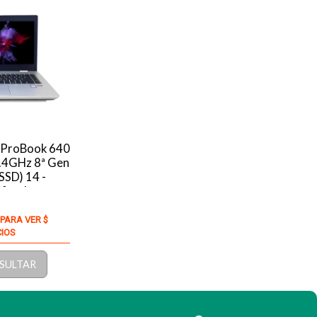
 ProBook 640
3.4GHz 8ª Gen
SD) 14 -
ificado
 PARA VER $
CIOS
SULTAR