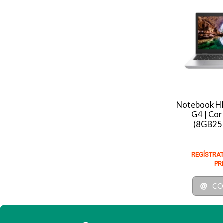
Notebook H
G4 | Cor
(8GB256
Recer
REGÍSTRAT
PR
CO