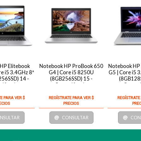
HP Elitebook
Notebook HP ProBook 650
Notebook HP
e i5 3.4GHz 8ª
G4 | Core i5 8250U
G5 | Core i5 
56SSD) 14 -
(8GB256SSD) 15 -
(8GB128S
tificado
Recertificado
Recert
E PARA VER $
REGÍSTRATE PARA VER $
REGÍSTRATE
ECIOS
PRECIOS
PRE
NSULTAR
CONSULTAR
CON