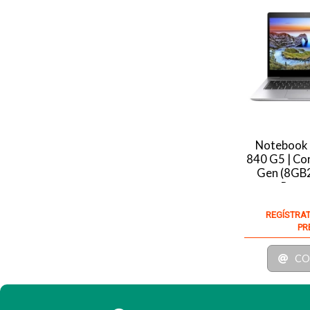
Notebook 
840 G5 | Cor
Gen (8GB2
Recer
REGÍSTRAT
PR
CO