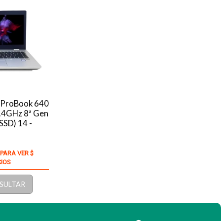
 ProBook 640
3.4GHz 8ª Gen
SD) 14 -
ificado
 PARA VER $
CIOS
SULTAR